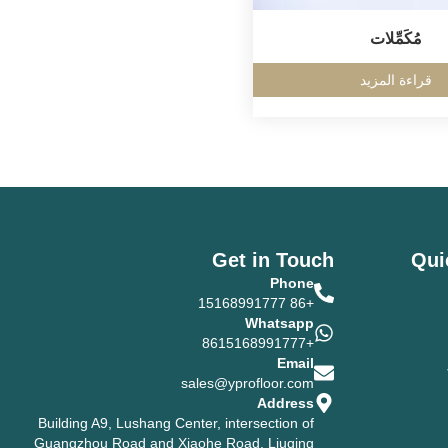
مُكَمِّلات
قراءة المزيد
Get in Touch
Qui
Phone
+86 15168991777
Whatsapp
+8615168991777
Email
sales@yprofloor.com
Address
Building A9, Lushang Center, intersection of
Guangzhou Road and Xiaohe Road, Liuqing