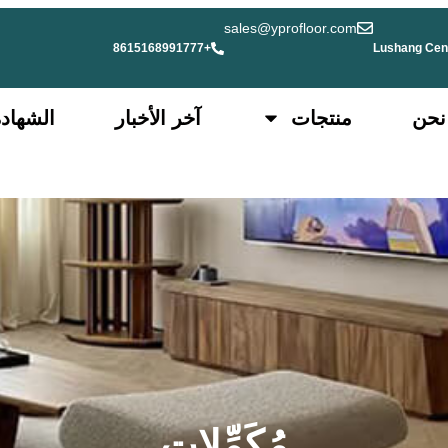
sales@yprofloor.com
+8615168991777
Lushang Cente
نحن
منتجات
آخر الأخبار
الشهادة
مُكَمِّلات