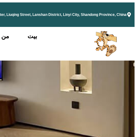
r, Liuqing Street, Lanshan District, Linyi City, Shandong Province, China
بيت
من 