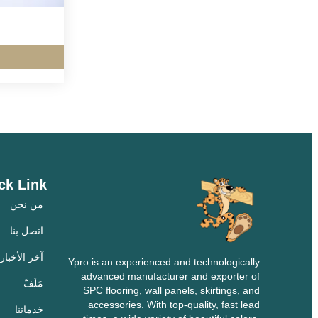
ck Link
من نحن
اتصل بنا
آخر الأخبار
Ypro is an experienced and technologically
advanced manufacturer and exporter of
مَلَفّ
SPC flooring, wall panels, skirtings, and
accessories. With top-quality, fast lead
خدماتنا