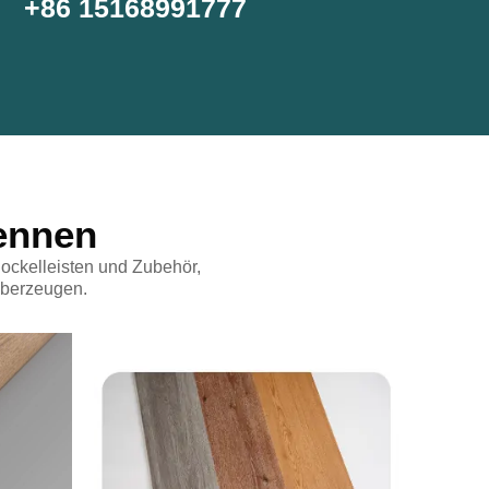
+86 15168991777
ennen
ockelleisten und Zubehör,
 überzeugen.