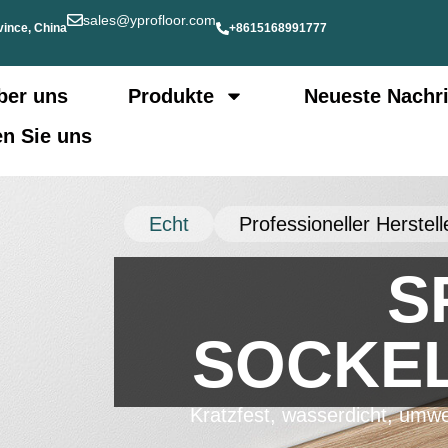
sales@yprofloor.com
vince, China
+8615168991777
ber uns
Produkte
Neueste Nachr
en Sie uns
Echt