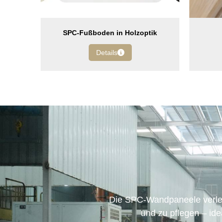
SPC-Fußboden in Holzoptik
Details
nd leicht zu reinigen
Unsere SPC-Fußleisten p
endem Service!
problemlos montieren.