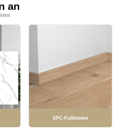
n an
Büros
SPC-Fußleisten