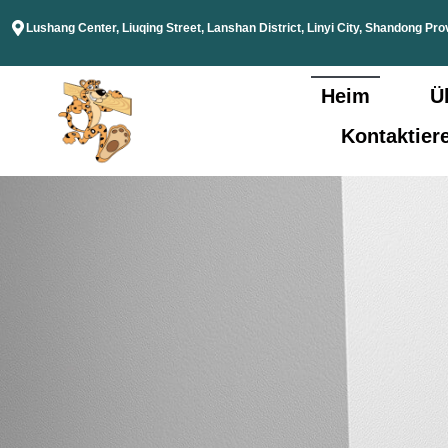
Lushang Center, Liuqing Street, Lanshan District, Linyi City, Shandong Pro
Heim
Ü
Kontaktier
TEN
t, mottenbeständig,
st und antibakteriell