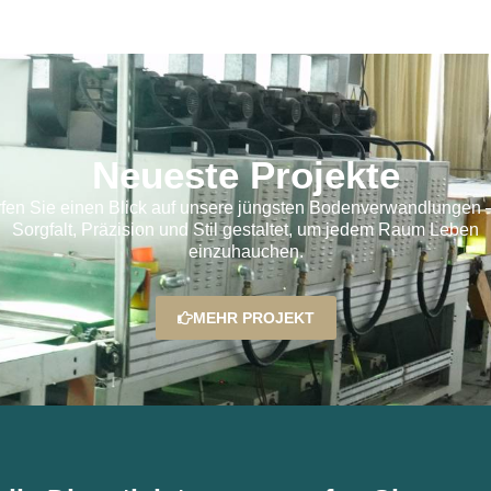
Neueste Projekte
fen Sie einen Blick auf unsere jüngsten Bodenverwandlungen –
Sorgfalt, Präzision und Stil gestaltet, um jedem Raum Leben
einzuhauchen.
MEHR PROJEKT