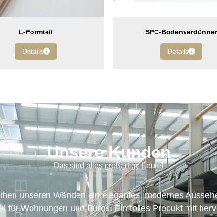
L-Formteil
SPC-Bodenverdünner
Details
Details
Unsere Kunden
Das sind alles großartige Leute!
assen perfekt zu unserem Bodenbelag. Sie sind robust,
 Hervorragende Handwerkskunst und viel Liebe zum Det